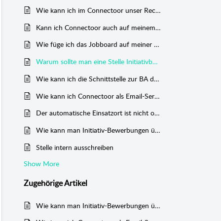
Wie kann ich im Connectoor unser Recruiting E-Mail-Postfach einrichten?
Kann ich Connectoor auch auf meinem Smart-Phone installieren?
Wie füge ich das Jobboard auf meiner Homepage ein?
Warum sollte man eine Stelle Initiativbewerbung niemals extern veröffentlichen?
Wie kann ich die Schnittstelle zur BA deaktivieren?
Wie kann ich Connectoor als Email-Server autorisieren?
Der automatische Einsatzort ist nicht optimal eingestellt. Was kann ich tun?
Wie kann man Initiativ-Bewerbungen über den Connectoor erhalten?
Stelle intern ausschreiben
Show More
Zugehörige
Artikel
Wie kann man Initiativ-Bewerbungen über den Connectoor erhalten?